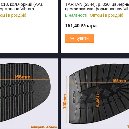
 010, кол.чорний (АА),
TARTAN (2344), р. 020, цв.черны
ормована Vibram
профилактика формованная Vi
ом і в роздріб
В наявності
Оптом і в роздріб
161,40 ₴/пара
Купити