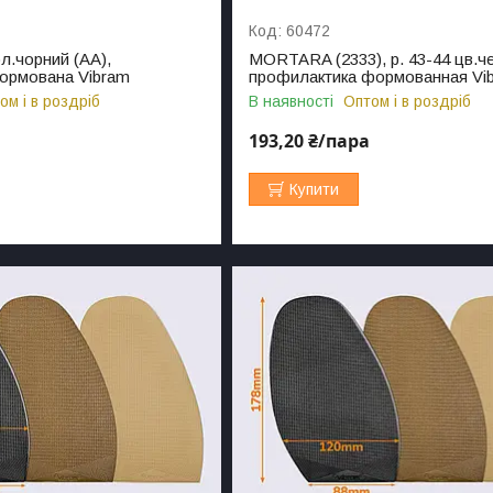
60472
ол.чорний (АА),
MORTARA (2333), р. 43-44 цв.че
ормована Vibram
профилактика формованная Vi
ом і в роздріб
В наявності
Оптом і в роздріб
193,20 ₴/пара
Купити