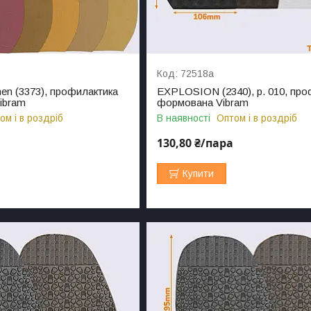
72518а
n (3373), профилактика
EXPLOSION (2340), р. 010, про
ibram
формована Vibram
ом і в роздріб
В наявності
Оптом і в роздріб
130,80 ₴/пара
Купити