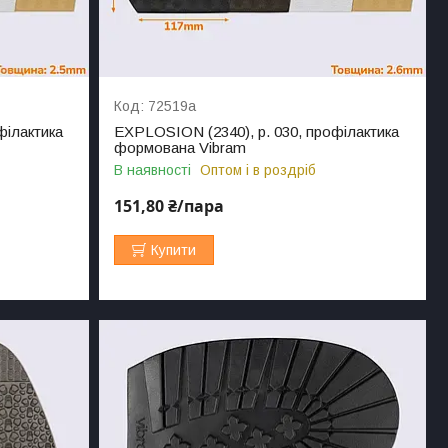
72519а
філактика
EXPLOSION (2340), р. 030, профілактика
формована Vibram
В наявності
Оптом і в роздріб
151,80 ₴/пара
Купити