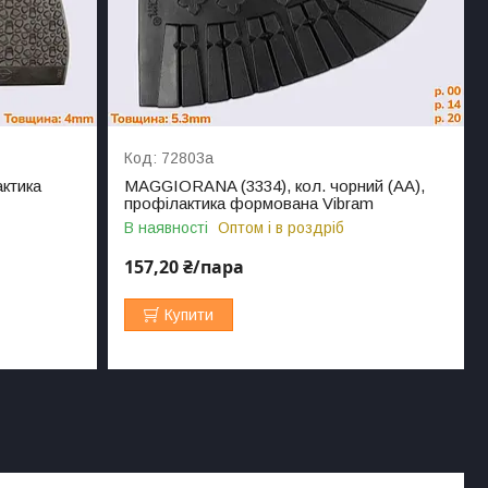
72803а
актика
MAGGIORANA (3334), кол. чорний (AА),
профілактика формована Vibram
В наявності
Оптом і в роздріб
157,20 ₴/пара
Купити