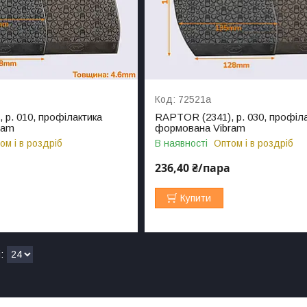
72521а
 р. 010, профілактика
RAPTOR (2341), р. 030, профіл
ram
формована Vibram
ом і в роздріб
В наявності
Оптом і в роздріб
236,40 ₴/пара
Купити