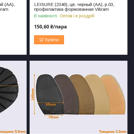
й (АА),
LEISURE (2346), цв. черный (АА), р.03,
bram
профилактика формованная Vibram
В наявності
Оптом і в роздріб
150,60 ₴/пара
Купити