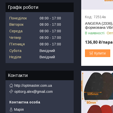
Графік роботи
72514а
Понеділок
08:00
17:00
ANGERA (2336), 
Вівторок
08:00
17:00
формована Vib
Середа
08:00
17:00
В наявності
Опт
Четвер
08:00
17:00
136,80 ₴/пара
Пʼятниця
08:00
17:00
Субота
Вихідний
Купити
Неділя
Вихідний
Контакти
http://optmaster.com.ua
opttorg.alex@gmail.com
Марія