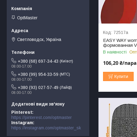
OptMaster
72517а
Светловодск, Україна
EASY WAY wome
формованная V
В наявності
Опт
+380 (68) 697-34-43
Київст
106,20 ₴/пара
08.00-17.00
+380 (99) 954-33-59
МТС
Купити
08.00-17.00
+380 (93) 027-57-49
Лайф
08.00-17.00
Pinterest
https://pinterest.com/optmaster
Instagram
https://instagram.com/optmaster_sk