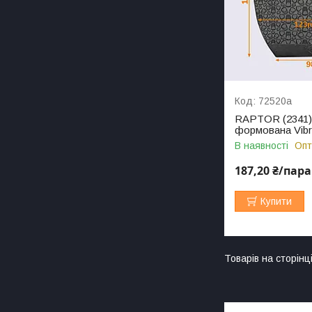
72520а
RAPTOR (2341),
формована Vib
В наявності
Опт
187,20 ₴/пара
Купити