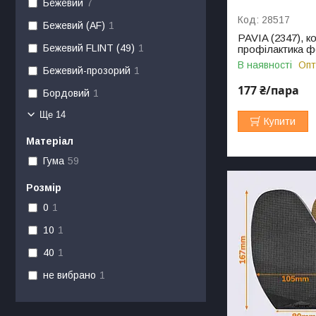
Бежевий
7
28517
Бежевий (AF)
1
PAVIA (2347), к
Бежевий FLINT (49)
1
профілактика ф
В наявності
Опт
Бежевий-прозорий
1
177 ₴/пара
Бордовий
1
Ще 14
Купити
Матеріал
Гума
59
Розмір
0
1
10
1
40
1
не вибрано
1