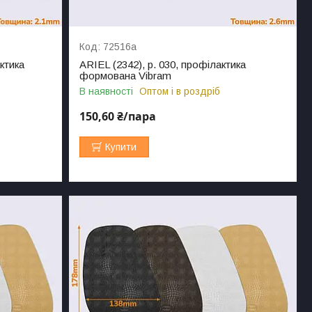
72516а
ктика
ARIEL (2342), р. 030, профілактика
формована Vibram
В наявності
Оптом і в роздріб
150,60 ₴/пара
Купити