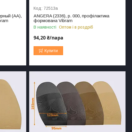
72513а
рный (АА),
ANGERA (2336), р. 000, профілактика
bram
формована Vibram
В наявності
Оптом і в роздріб
94,20 ₴/пара
Купити