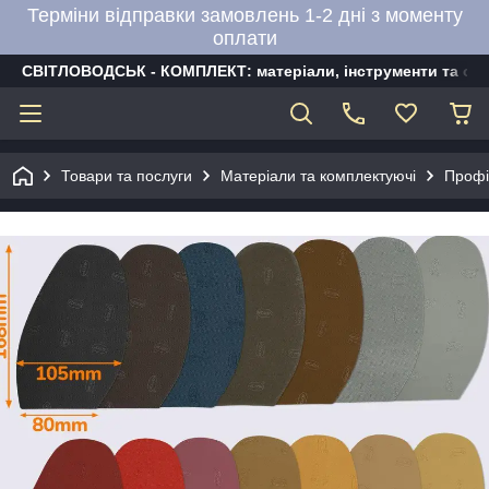
Терміни відправки замовлень 1-2 дні з моменту
оплати
СВІТЛОВОДСЬК - КОМПЛЕКТ: матеріали, інструменти та об
Товари та послуги
Матеріали та комплектуючі
Профі