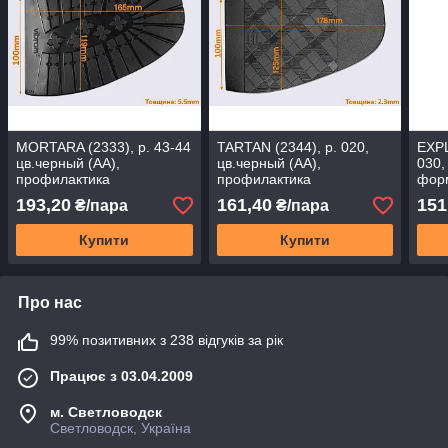
MORTARA (2333), р. 43-44
TARTAN (2344), р. 020,
EXPL
цв.черный (АА),
цв.черный (АА),
030,
профилактика
профилактика
фор
формованная Vibram
формованная Vibram
193,20
161,40
151
₴/пара
₴/пара
Купити
Купити
Про нас
99% позитивних з 238 відгуків за рік
Працює з 03.04.2009
м. Светловодск
Светловодск, Україна