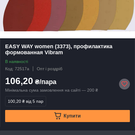
EASY WAY women (3373), профилактика
формованная Vibram
В наявності
Код: 72517а
Опт і роздріб
106,20
₴/пара
Мінімальна сума замовлення на сайті — 200 ₴
100,20 ₴
від 5 пар
Купити