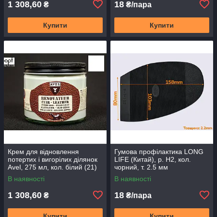
1 308,60
18
₴
₴/пара
Купити
Купити
Крем для відновлення
Гумова профілактика LONG
потертих і вигорілих ділянок
LIFE (Китай), р. H2, кол.
Avel, 275 мл, кол. білий (21)
чорний, т. 2.5 мм
(4052)
В наявності
В наявності
1 308,60
18
₴
₴/пара
Купити
Купити