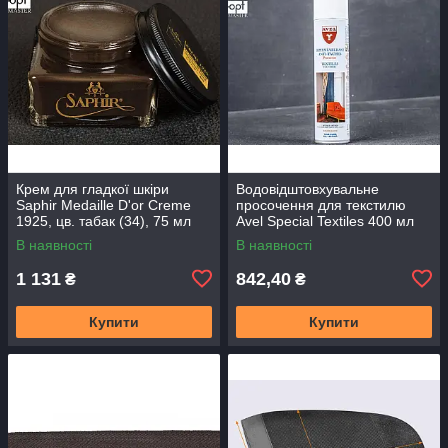
Крем для гладкої шкіри
Водовідштовхувальне
Saphir Medaille D'or Creme
просочення для текстилю
1925, цв. табак (34), 75 мл
Avel Special Textiles 400 мл
(1033)
(4787)
В наявності
В наявності
1 131
842,40
₴
₴
Купити
Купити