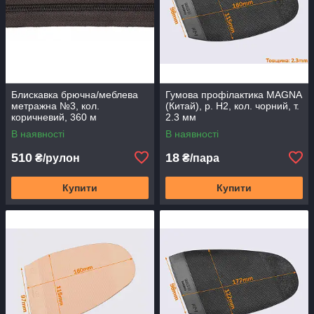
Блискавка брючна/меблева
Гумова профілактика MAGNA
метражна №3, кол.
(Китай), р. H2, кол. чорний, т.
коричневий, 360 м
2.3 мм
В наявності
В наявності
510
18
₴/рулон
₴/пара
Купити
Купити