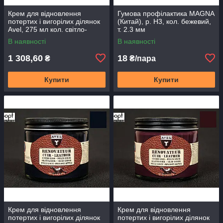
Крем для відновлення
Гумова профілактика MAGNA
потертих і вигорілих ділянок
(Китай), р. H3, кол. бежевий,
Avel, 275 мл кол. світло-
т. 2.3 мм
коричневий (03) (4052)
В наявності
В наявності
1 308,60
18
₴
₴/пара
Купити
Купити
Крем для відновлення
Крем для відновлення
потертих і вигорілих ділянок
потертих і вигорілих ділянок