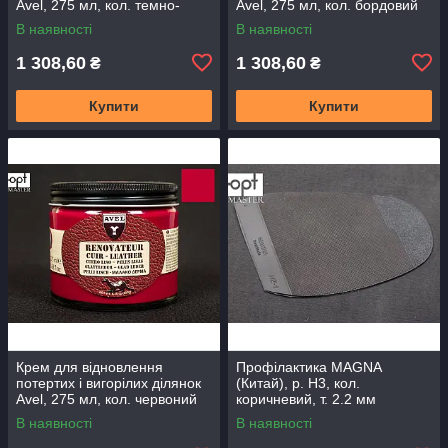
Avel, 275 мл, кол. темно-
Avel, 275 мл, кол. бордовий
синій (06) (4052)
(08) (4052)
В наявності
В наявності
1 308,60
1 308,60
₴
₴
Купити
Купити
Крем для відновлення
Профілактика MAGNA
потертих і вигорілих ділянок
(Китай), р. H3, кол.
Avel, 275 мл, кол. червоний
коричневий, т. 2.2 мм
(11) (4052)
В наявності
В наявності