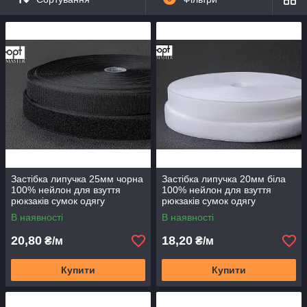
В асортименті різні ширини полотна та кольори.
Застібка липучка 25мм чорна
Застібка липучка 20мм біла
100% нейлон для взуття
100% нейлон для взуття
рюкзаків сумок одягу
рюкзаків сумок одягу
В наявності
В наявності
20,80
18,20
₴/м
₴/м
Купити
Купити