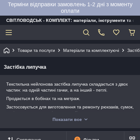
Терміни відправки замовлень 1-2 дні з моменту
оплати
СВІТЛОВОДСЬК - КОМПЛЕКТ: матеріали, інструменти та об
Товари та послуги
Матеріали та комплектуючі
Засті
Застібка липучка
Текстильна нейлонова застібка липучка складається з двох
частин: на одній частині гачки, а на інший - петлі.
Продається в бобінах та на метраж.
Застосовується для виготовлення та ремонту рюкзаків, сумок,
валіз, взуття, одягу та інших виробів.
Показати все
Така липучка відмінно підійде як для виготовлення рюкзака,
так і для виготовлення іграшок та меблів.
Склад – нейлон.
Сортування
0
Фільтри