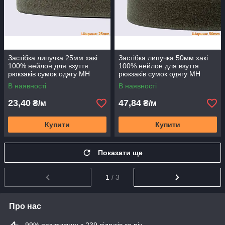
Застібка липучка 25мм хакі
Застібка липучка 50мм хакі
100% нейлон для взуття
100% нейлон для взуття
рюкзаків сумок одягу MH
рюкзаків сумок одягу MH
В наявності
В наявності
23,40
47,84
₴/м
₴/м
Купити
Купити
Показати ще
1
/ 3
Про нас
99% позитивних з 239 відгуків за рік