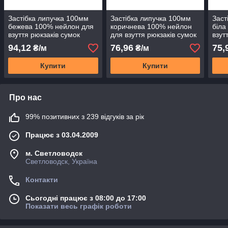
Застібка липучка 100мм
Застібка липучка 100мм
Заст
бежева 100% нейлон для
коричнева 100% нейлон
біла
взуття рюкзаків сумок
для взуття рюкзаків сумок
взут
одягу MH
одягу
одяг
94,12
76,96
75,
₴/м
₴/м
Купити
Купити
Про нас
99% позитивних з 239 відгуків за рік
Працює з 03.04.2009
м. Светловодск
Светловодск, Україна
Контакти
Сьогодні працює з 08:00 до 17:00
Показати весь графік роботи