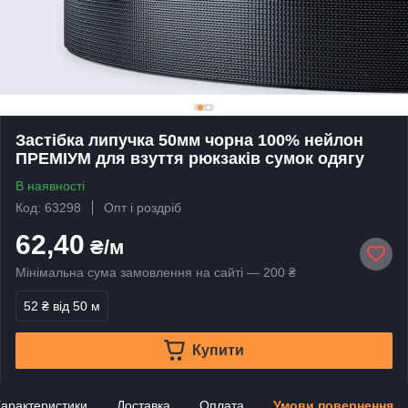
Застібка липучка 50мм чорна 100% нейлон
ПРЕМІУМ для взуття рюкзаків сумок одягу
В наявності
Код: 63298
Опт і роздріб
62,40
₴/м
Мінімальна сума замовлення на сайті — 200 ₴
52 ₴
від 50 м
Купити
арактеристики
Доставка
Оплата
Умови повернення