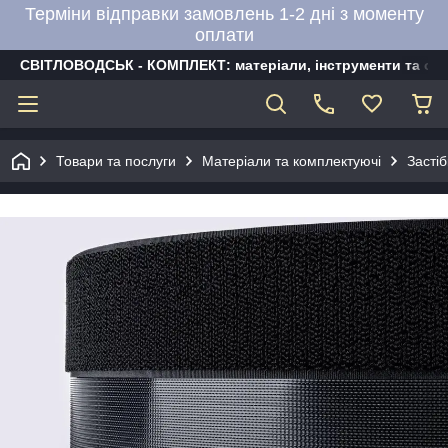
Терміни відправки замовлень 1-2 дні з моменту
оплати
СВІТЛОВОДСЬК - КОМПЛЕКТ: матеріали, інструменти та об
Товари та послуги
Матеріали та комплектуючі
Засті