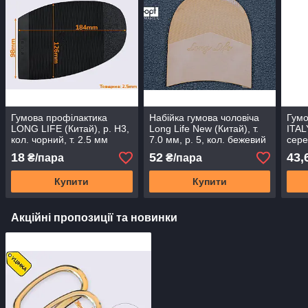
Гумова профілактика
Набійка гумова чоловіча
Гумо
LONG LIFE (Китай), р. H3,
Long Life New (Китай), т.
ITAL
кол. чорний, т. 2.5 мм
7.0 мм, р. 5, кол. бежевий
сере
18
52
43,
₴/пара
₴/пара
Купити
Купити
Акційні пропозиції та новинки