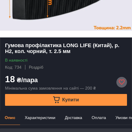
Гумова профілактика LONG LIFE (Китай), р.
H2, кол. чорний, т. 2.5 мм
В наявності
Код: 734
Роздріб
18
₴/пара
Мінімальна сума замовлення на сайті — 200 ₴
Купити
Опис
Характеристики
Доставка
Оплата
Умови п