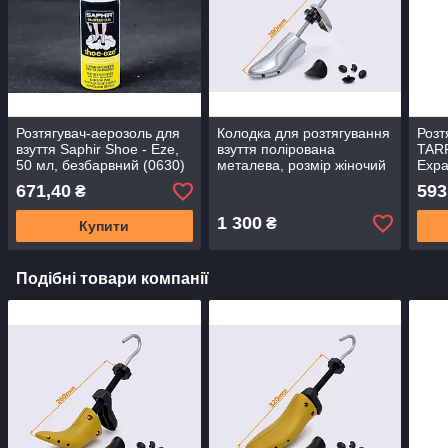
Розтягувач-аерозоль для
Колодка для розтягування
Розт
взуття Saphir Shoe - Eze,
взуття полірована
TAR
50 мл, безбарвний (0630)
металева, розмір жіночий
Expa
671,40
593
₴
1 300
₴
Купити
Подібні товари компанії