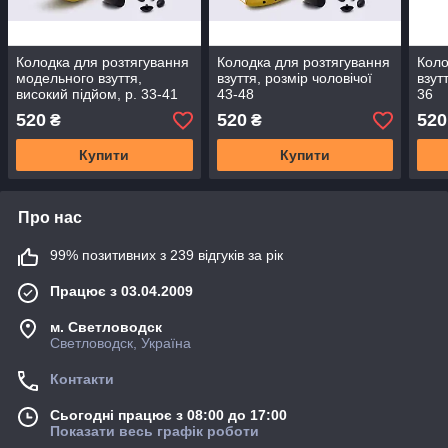
Колодка для розтягування
Колодка для розтягування
Коло
модельного взуття,
взуття, розмір чоловічої
взут
високий підйом, р. 33-41
43-48
36
520
520
520
₴
₴
Купити
Купити
Про нас
99% позитивних з 239 відгуків за рік
Працює з 03.04.2009
м. Светловодск
Светловодск, Україна
Контакти
Сьогодні працює з 08:00 до 17:00
Показати весь графік роботи