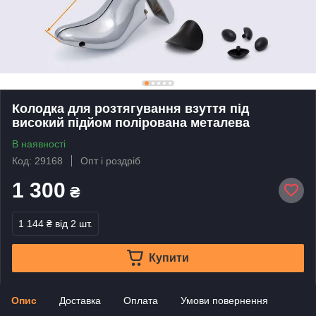
Колодка для розтягування взуття під
високий підйом полірована металева
В наявності
Код: 29168
Опт і роздріб
1 300
₴
1 144 ₴
від 2 шт.
Купити
Опис
Доставка
Оплата
Умови повернення