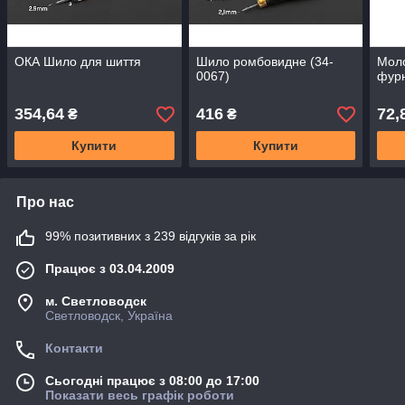
ОКА Шило для шиття
Шило ромбовидне (34-
Моло
0067)
фурн
354,64
416
72,
₴
₴
Купити
Купити
Про нас
99% позитивних з 239 відгуків за рік
Працює з 03.04.2009
м. Светловодск
Светловодск, Україна
Контакти
Сьогодні працює з 08:00 до 17:00
Показати весь графік роботи