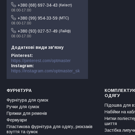
+380 (68) 697-34-43
Київст
08.00-17.00
+380 (99) 954-33-59
МТС
08.00-17.00
+380 (93) 027-57-49
Лайф
08.00-17.00
Pinterest
https://pinterest.com/optmaster
Instagram
https://instagram.com/optmaster_sk
ФУРНІТУРА
КОМПЛЕКТУЮ
ОДЯГУ
Фурнітура для сумок
Підошва для в
Ручки для сумок
Набійки на каб
Пряжки для ременів
Нитки поліесте
Фермуари
шиття
Пластикова фурнітура для одягу, рюкзаків
Застібка липуч
взуття та сумок