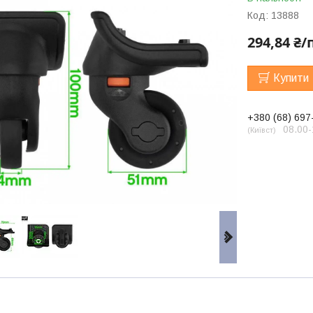
Код:
13888
294,84 ₴/
Купити
+380 (68) 697
08.00-
Київст