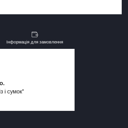
Інформація для замовлення
о.
з і сумок"