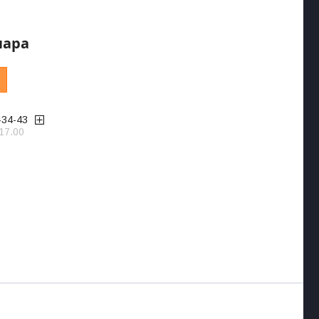
пара
-34-43
17.00