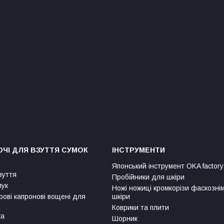
ЧІ ДЛЯ ВЗУТТЯ СУМОК
ІНСТРУМЕНТИ
Японський інструмент OKA factory
зуття
Пробійники для шкіри
лук
Ножі ножиці кромкорізи фаскозні
рові капронові вощені для
шкіри
Коврики та плити
ка
Шорник