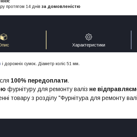
ру протягом 14 днів
за домовленістю
Опис
Характеристики
з
і дорожніх сумок. Діаметр коліс 51 мм.
ісля
100% передоплати
.
ою
фурнітуру для ремонту валіз
не відправляєм
нні товару з розділу "Фурнітура для ремонту валі