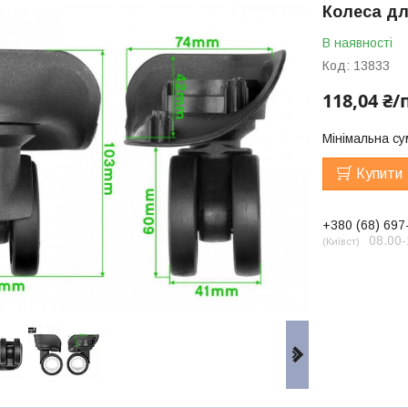
Колеса дл
В наявності
Код:
13833
118,04 ₴/
Мінімальна су
Купити
+380 (68) 697
08.00-
Київст