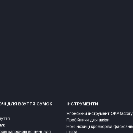
ЧІ ДЛЯ ВЗУТТЯ СУМОК
ІНСТРУМЕНТИ
Японський інструмент OKA factory
зуття
Пробійники для шкіри
лук
Ножі ножиці кромкорізи фаскозні
рові капронові вощені для
шкіри