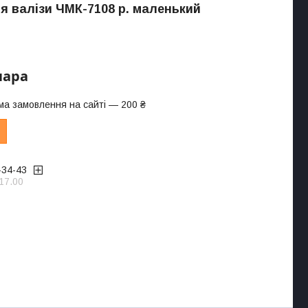
я валізи ЧМК-7108 р. маленький
пара
ма замовлення на сайті — 200 ₴
-34-43
17.00