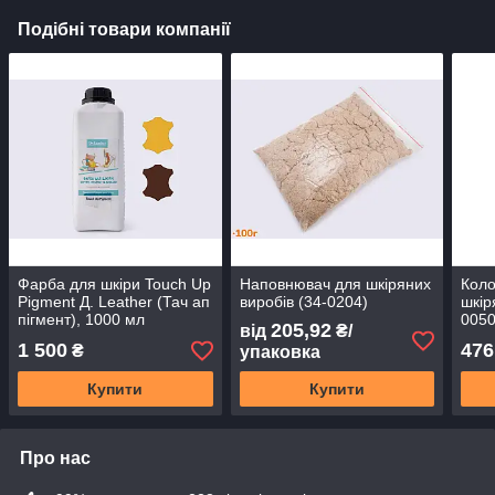
Подібні товари компанії
Фарба для шкіри Touch Up
Наповнювач для шкіряних
Коло
Pigment Д. Leather (Тач ап
виробів (34-0204)
шкір
пігмент), 1000 мл
0050
205,92
від
₴/
1 500
476
₴
упаковка
Купити
Купити
Про нас