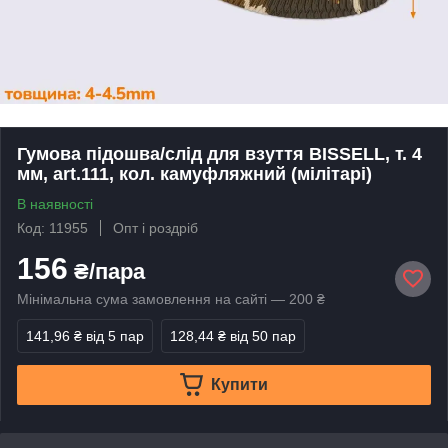
Гумова підошва/слід для взуття BISSELL, т. 4
мм, art.111, кол. камуфляжний (мілітарі)
В наявності
Код: 11955
Опт і роздріб
156
₴/пара
Мінімальна сума замовлення на сайті — 200 ₴
141,96 ₴
від 5 пар
128,44 ₴
від 50 пар
Купити