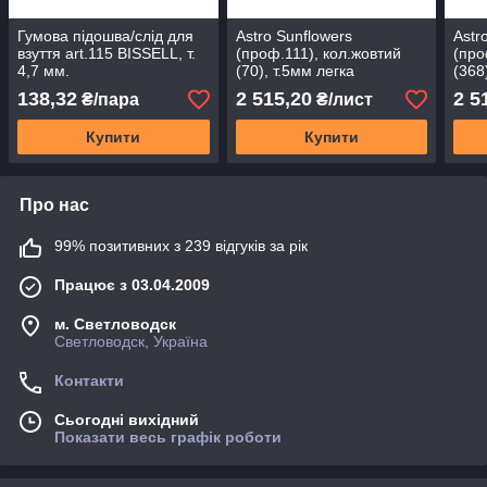
Гумова підошва/слід для
Astro Sunflowers
Astr
взуття art.115 BISSELL, т.
(проф.111), кол.жовтий
(про
4,7 мм.
(70), т.5мм легка
(368
мікропориста гума для
мікр
138,32
2 515,20
2 5
₴/пара
₴/лист
підошв Nora
підо
Купити
Купити
Про нас
99% позитивних з 239 відгуків за рік
Працює з 03.04.2009
м. Светловодск
Светловодск, Україна
Контакти
Сьогодні вихідний
Показати весь графік роботи