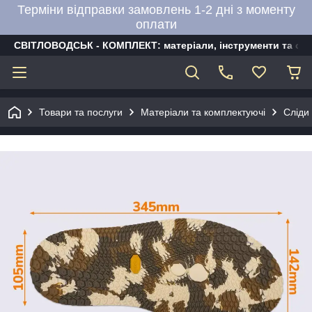
Терміни відправки замовлень 1-2 дні з моменту
оплати
СВІТЛОВОДСЬК - КОМПЛЕКТ: матеріали, інструменти та об
Товари та послуги
Матеріали та комплектуючі
Сліди