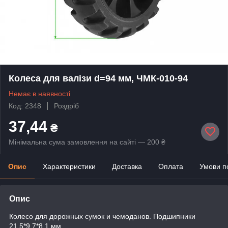
Колеса для валізи d=94 мм, ЧМК-010-94
Немає в наявності
Код: 2348
Роздріб
37,44
₴
Мінімальна сума замовлення на сайті — 200 ₴
Опис
Характеристики
Доставка
Оплата
Умови п
Опис
Колесо для дорожных сумок и чемоданов. Подшипники
21.5*9.7*8.1 мм