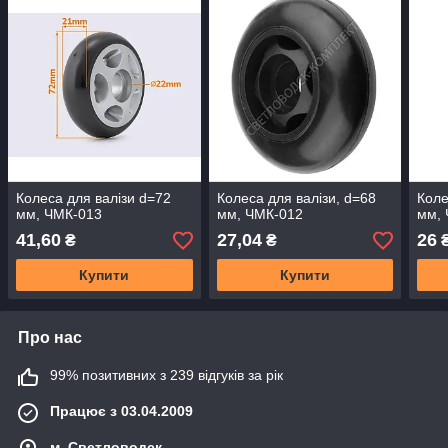
Колеса для валізи d=72
Колеса для валізи, d=68
Коле
мм, ЧМК-013
мм, ЧМК-012
мм, 
41,60
27,04
26
₴
₴
Купити
Купити
Про нас
99% позитивних з 239 відгуків за рік
Працює з 03.04.2009
м. Светловодск