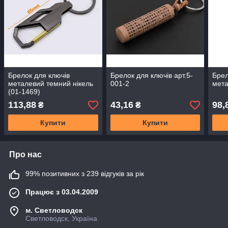
Брелок для ключів
Брелок для ключів арт.5-
Брел
металевий темний нікель
001-2
мета
(01-1469)
113,88
43,16
98,
₴
₴
Купити
Купити
Про нас
99% позитивних з 239 відгуків за рік
Працює з 03.04.2009
м. Светловодск
Светловодск, Україна