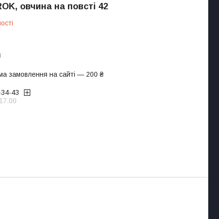
ROK, овчина на повсті 42
ості
а
ма замовлення на сайті — 200 ₴
-34-43
17.00