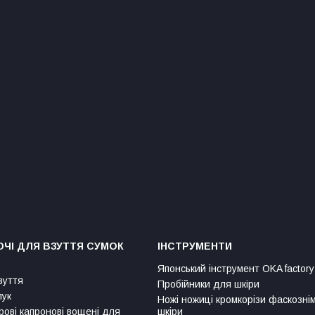
ЧІ ДЛЯ ВЗУТТЯ СУМОК
ІНСТРУМЕНТИ
Японський інструмент OKA factory
зуття
Пробійники для шкіри
лук
Ножі ножиці кромкорізи фаскозні
рові капронові вощені для
шкіри