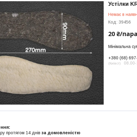
Устілки K
Немає в наявн
Код:
39456
20 ₴/пар
Мінімальна су
+380 (68) 697
08.00-
Київст
ру протягом 14 днів
за домовленістю