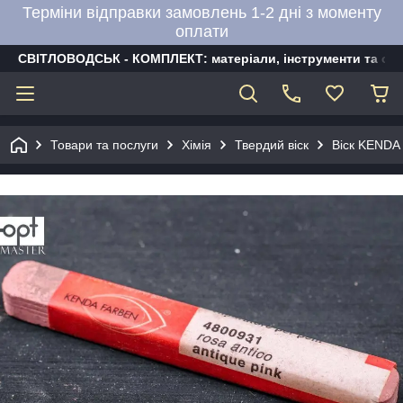
Терміни відправки замовлень 1-2 дні з моменту
оплати
СВІТЛОВОДСЬК - КОМПЛЕКТ: матеріали, інструменти та об
Товари та послуги
Хімія
Твердий віск
Віск KENDA