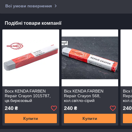
Всі умови повернення
Подібні товари компанії
Воск KENDA FARBEN
Віск KENDA FARBEN
Віс
Repair Crayon 1015787,
Repair Crayon 568,
Repa
цв.бирюзовый
кол.світло-сірий
кол.
240
240
240
₴
₴
Купити
Купити