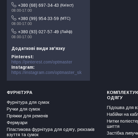
+380 (68) 697-34-43
Київст
08.00-17.00
+380 (99) 954-33-59
МТС
08.00-17.00
+380 (93) 027-57-49
Лайф
08.00-17.00
Pinterest
https://pinterest.com/optmaster
Instagram
https://instagram.com/optmaster_sk
ФУРНІТУРА
КОМПЛЕКТУЮ
ОДЯГУ
Фурнітура для сумок
Підошва для в
Ручки для сумок
Набійки на каб
Пряжки для ременів
Нитки поліесте
Фермуари
шиття
Пластикова фурнітура для одягу, рюкзаків
Застібка липуч
взуття та сумок