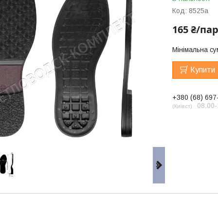
Код:
8525a
165 ₴/па
Мінімальна су
Купити
+380 (68) 697
08.00-
Київст