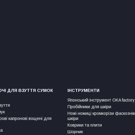
ЧІ ДЛЯ ВЗУТТЯ СУМОК
ІНСТРУМЕНТИ
Японський інструмент OKA factory
зуття
Пробійники для шкіри
лук
Ножі ножиці кромкорізи фаскозні
рові капронові вощені для
шкіри
Коврики та плити
ка
Шорник