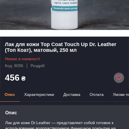
Лак для кожи Top Coat Touch Up Dr. Leather
(Топ Коат), матовый, 250 мл
Немає в наявності
Код: 8096
Роздріб
456
₴
Опис
Характеристики
Доставка
Оплата
Умови п
Опис
Лак для кожи Dr.Leather ― представляет собой готовое к
использованию водорастворимое финишное покрытие на