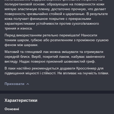
полиуретановой основе, образующее на поверхности кожи
мягкую эластичную пленку, достаточно прочную, что делает
поверхность чрезвычайно стойкой к царапанью. В результате
кожа получает финишное покрытие с прекрасными
характеристиками устойчивости против сухого/влажного
трения и износа.
Перед використанням ретельно перемішати! Наносити
тонким шаром, губкою або розпиленням з проміжною сушкою
феном між шарами.
Матовий та глянцевий лак можна змішувати та отримувати
середній блиск. Виріб, покритий лаком, набуває закінченого
вигляду. Надає поверхні приємний шовковистий гриф.
В лаки настійно рекомендується додавати Кросслінкер для
підвищення міцності і стійкості. Не впливає на гнучкість плівки.
Приховати
Характеристики
Основні