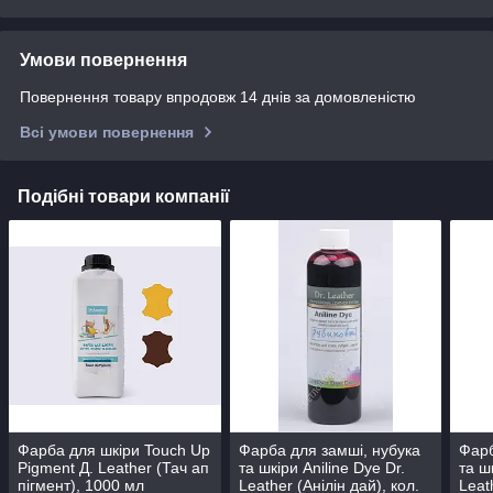
Умови повернення
Повернення товару впродовж 14 днів за домовленістю
Всі умови повернення
Подібні товари компанії
Фарба для шкіри Touch Up
Фарба для замші, нубука
Фарб
Pigment Д. Leather (Тач ап
та шкіри Aniline Dye Dr.
та ш
пігмент), 1000 мл
Leather (Анілін дай), кол.
Leat