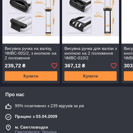
Висувна ручка на валізу,
Висувна ручка для валізи з
Вису
ЧМВС-001/2, з кнопкою на
кнопкою на 2 положення
кноп
2 положення
ЧМВС-010/2
ЧМВ
239,72
367,12
303
₴
₴
Купити
Купити
Про нас
99% позитивних з 239 відгуків за рік
Працює з 03.04.2009
м. Светловодск
Светловодск, Україна