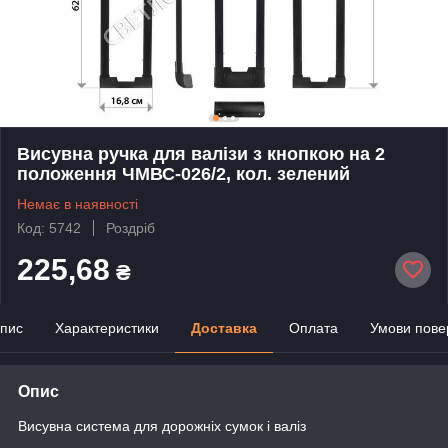
Висувна ручка для валізи з кнопкою на 2
положення ЧМВС-026/2, кол. зелений
Немає в наявності
Код: 5742
Роздріб
225,68
₴
пис
Характеристики
Доставка
Оплата
Умови пове
Опис
Висувна система для дорожніх сумок і валіз