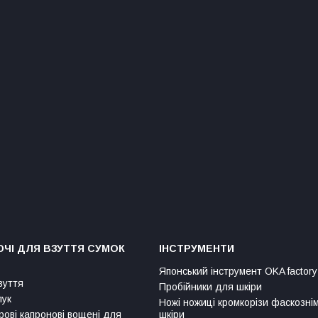
ЧІ ДЛЯ ВЗУТТЯ СУМОК
ІНСТРУМЕНТИ
Японський інструмент OKA factory
зуття
Пробійники для шкіри
лук
Ножі ножиці кромкорізи фаскозні
рові капронові вощені для
шкіри