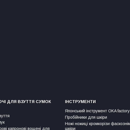
ЧІ ДЛЯ ВЗУТТЯ СУМОК
ІНСТРУМЕНТИ
Японський інструмент OKA factory
зуття
Пробійники для шкіри
лук
Ножі ножиці кромкорізи фаскозні
рові капронові вощені для
шкіри