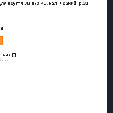
ля взуття JB 872 PU, кол. чорний, р.33
ра
-34-43
17.00