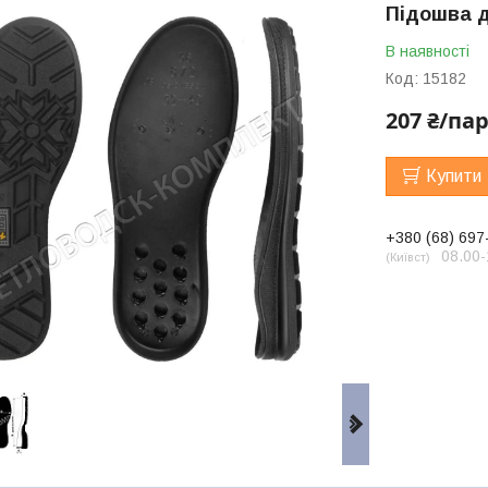
Підошва д
В наявності
Код:
15182
207 ₴/па
Купити
+380 (68) 697
08.00-
Київст