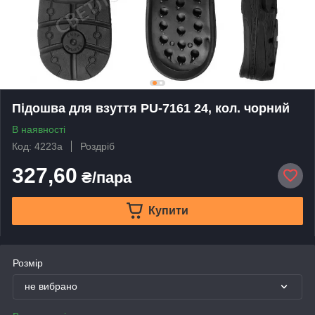
Підошва для взуття PU-7161 24, кол. чорний
В наявності
Код: 4223а
Роздріб
327,60
₴/пара
Купити
Розмір
не вибрано