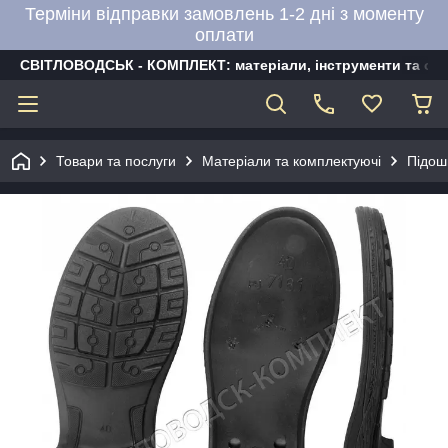
Терміни відправки замовлень 1-2 дні з моменту
оплати
СВІТЛОВОДСЬК - КОМПЛЕКТ: матеріали, інструменти та об
Товари та послуги
Матеріали та комплектуючі
Підош