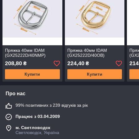
Пряжка 40мм IDAM
Пряжка 40мм IDAM
Пря
(GX25222D/40NMP)
(GX25222D/40OB)
(GX
208,80
224,40
214
₴
₴
Купити
Купити
Про нас
99% позитивних з 239 відгуків за рік
Працює з 03.04.2009
м. Светловодск
Светловодск, Україна