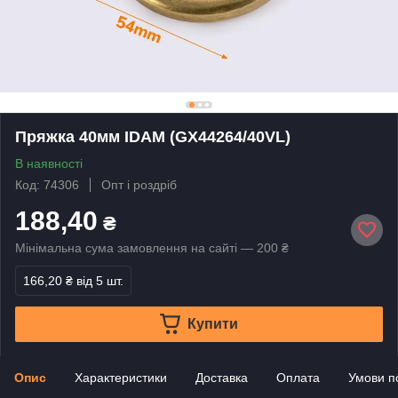
Пряжка 40мм IDAM (GX44264/40VL)
В наявності
Код: 74306
Опт і роздріб
188,40
₴
Мінімальна сума замовлення на сайті — 200 ₴
166,20 ₴
від 5 шт.
Купити
Опис
Характеристики
Доставка
Оплата
Умови п