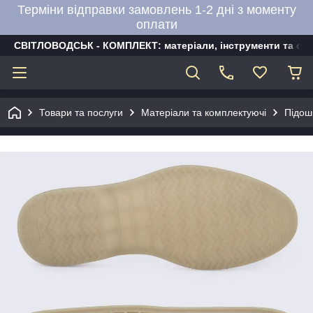
Терміни відправки замовлень 1-2 дні з моменту
оплати
СВІТЛОВОДСЬК - КОМПЛЕКТ: матеріали, інструменти та об
Товари та послуги
Матеріали та комплектуючі
Підош