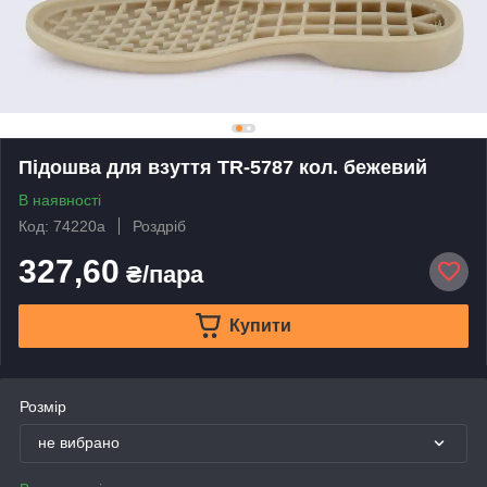
Підошва для взуття TR-5787 кол. бежевий
В наявності
Код: 74220а
Роздріб
327,60
₴/пара
Купити
Розмір
не вибрано