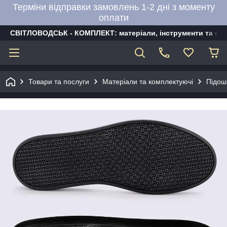
Терміни відправки замовлень 1-2 дні з моменту
оплати
СВІТЛОВОДСЬК - КОМПЛЕКТ: матеріали, інструменти та об
Товари та послуги
Матеріали та комплектуючі
Підош