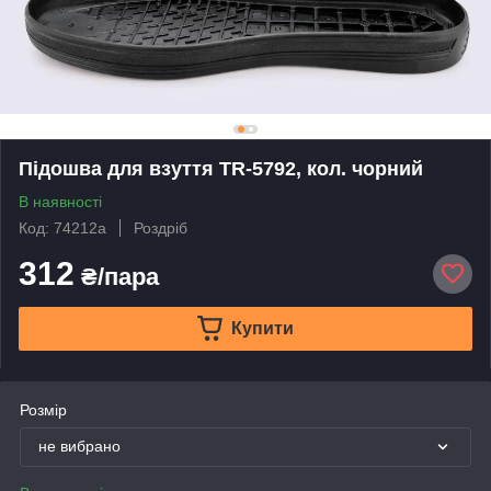
Підошва для взуття TR-5792, кол. чорний
В наявності
Код: 74212а
Роздріб
312
₴/пара
Купити
Розмір
не вибрано