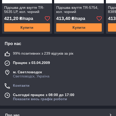
Підошва для взуття TR-
Підошва взуття TR-5754,
Підо
5635 LP, кол. чорний
кол. чорний
8389
421,20
413,40
413
₴/пара
₴/пара
Купити
Купити
Про нас
99% позитивних з 239 відгуків за рік
Працює з 03.04.2009
м. Светловодск
Светловодск, Україна
Контакти
Сьогодні працює з 08:00 до 17:00
Показати весь графік роботи
Про нас