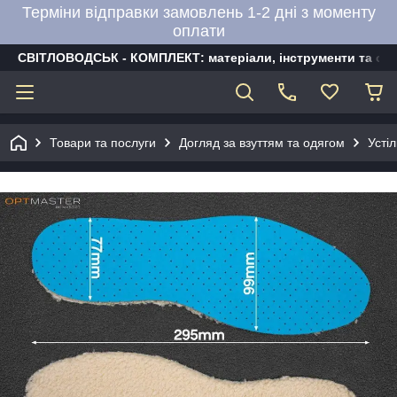
Терміни відправки замовлень 1-2 дні з моменту
оплати
СВІТЛОВОДСЬК - КОМПЛЕКТ: матеріали, інструменти та об
Товари та послуги
Догляд за взуттям та одягом
Усті