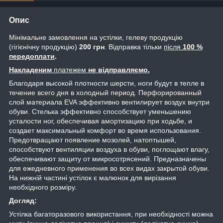
Опис
Мінімальне замовлення на устілки, гелеву продукцію
(гігієнічну продукцію)
200 грн
. Відправка тільки
після
100 %
передоплати
.
Накладеним
платежем
не відправляємо.
Благодаря высокой плотности шерсти, ноги будут в тепле в
течение всего дня в холодный период. Перфорированный
слой материала EVA эффективно вентилирует воздух внутри
обуви. Стелька эффективно способствует уменьшению
усталости ног, обеспечивая амортизацию при ходьбе, и
создает максимальный комфорт во время использования.
Предотвращают появление мозолей, натоптышей,
способствуют вентиляции воздуха в обуви, поглощают влагу,
обеспечивают защиту от микросотрясений. Предназначены
для ежедневного применения во всех видах закрытой обуви.
На нижній частині устілок є малюнок для вирізання
необхідного розміру.
Догляд:
Устілка багаторазового використання, при необхідності можна