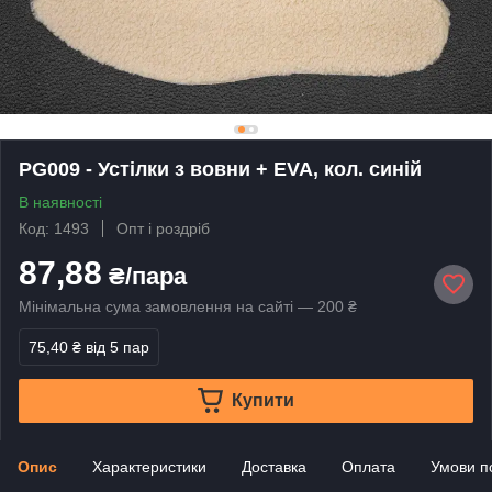
PG009 - Устілки з вовни + EVA, кол. синій
В наявності
Код: 1493
Опт і роздріб
87,88
₴/пара
Мінімальна сума замовлення на сайті — 200 ₴
75,40 ₴
від 5 пар
Купити
Опис
Характеристики
Доставка
Оплата
Умови п