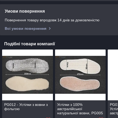
Умови повернення
Повернення товару впродовж 14 днів за домовленістю
Всі умови повернення
Подібні товари компанії
PG012 - Устілки з вовни з
Устілки з 100%
PG01
фольгою
австралійської
Усті
натуральної вовни, PG005
авст
42
нату