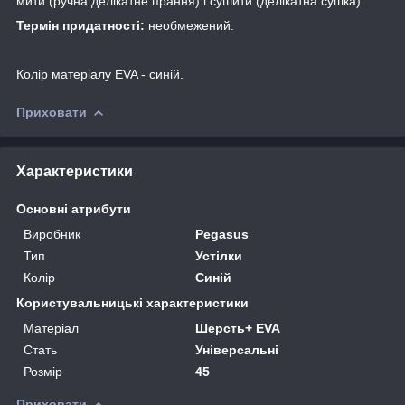
мити (ручна делікатне прання) і сушити (делікатна сушка).
Термін придатності:
необмежений.
Колір
матеріалу EVA - синій.
Приховати
Характеристики
Основні атрибути
Виробник
Pegasus
Тип
Устілки
Колір
Синій
Користувальницькі характеристики
Матеріал
Шерсть+ EVA
Стать
Універсальні
Розмір
45
Приховати