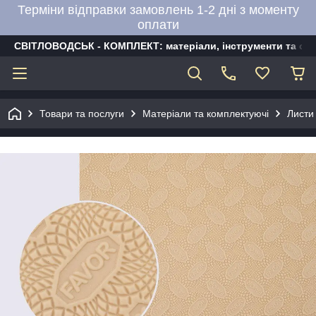
Терміни відправки замовлень 1-2 дні з моменту
оплати
СВІТЛОВОДСЬК - КОМПЛЕКТ: матеріали, інструменти та об
Товари та послуги
Матеріали та комплектуючі
Листи