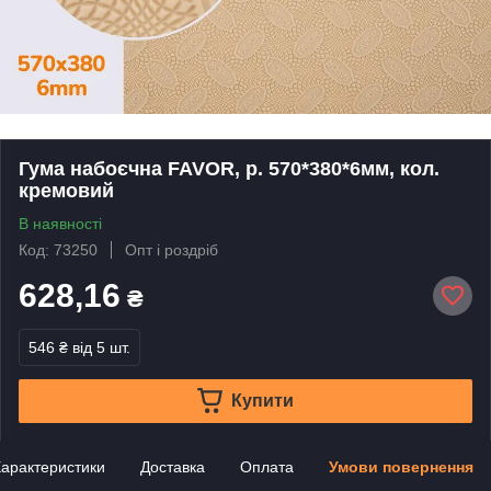
Гума набоєчна FAVOR, р. 570*380*6мм, кол.
кремовий
В наявності
Код: 73250
Опт і роздріб
628,16
₴
546 ₴
від 5 шт.
Купити
арактеристики
Доставка
Оплата
Умови повернення