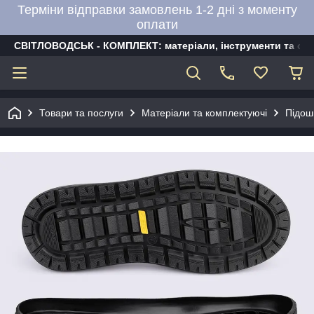
Терміни відправки замовлень 1-2 дні з моменту
оплати
СВІТЛОВОДСЬК - КОМПЛЕКТ: матеріали, інструменти та об
Товари та послуги
Матеріали та комплектуючі
Підош