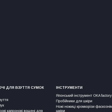
ЧІ ДЛЯ ВЗУТТЯ СУМОК
ІНСТРУМЕНТИ
Японський інструмент OKA factory
зуття
Пробійники для шкіри
лук
Ножі ножиці кромкорізи фаскозні
рові капронові вощені для
шкіри