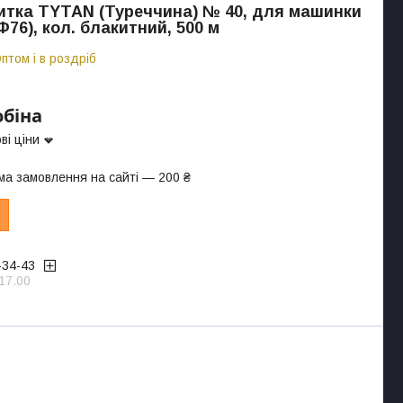
тка TYTAN (Туреччина) № 40, для машинки
76), кол. блакитний, 500 м
птом і в роздріб
обіна
ві ціни
ма замовлення на сайті — 200 ₴
-34-43
17.00