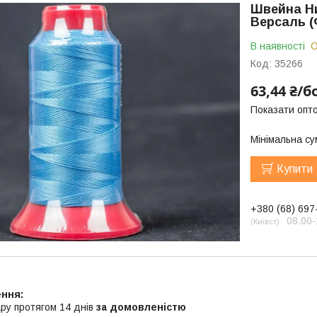
Швейна Ни
Версаль (Ф
В наявності
О
Код:
35266
63,44 ₴/б
Показати опто
Мінімальна су
Купити
+380 (68) 697
08.00-
Київст
ру протягом 14 днів
за домовленістю