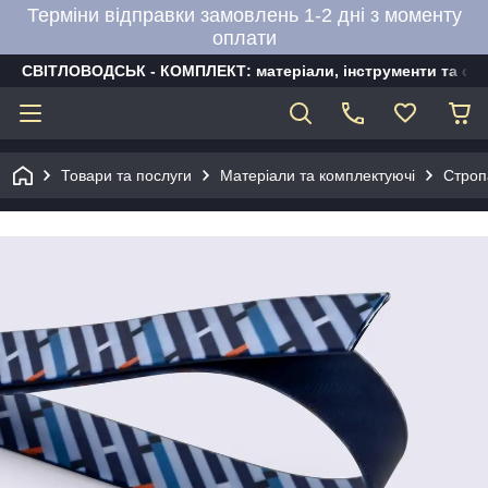
Терміни відправки замовлень 1-2 дні з моменту
оплати
СВІТЛОВОДСЬК - КОМПЛЕКТ: матеріали, інструменти та об
Товари та послуги
Матеріали та комплектуючі
Строп