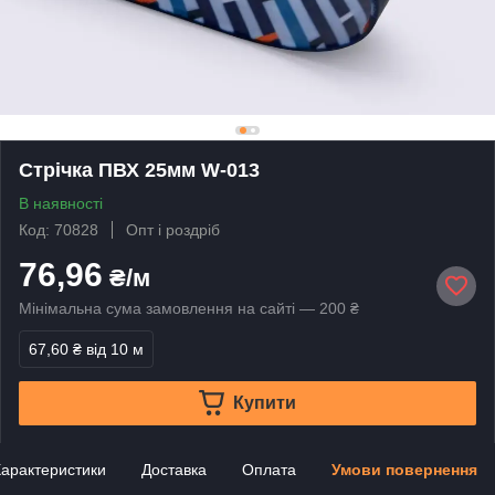
Стрічка ПВХ 25мм W-013
В наявності
Код: 70828
Опт і роздріб
76,96
₴/м
Мінімальна сума замовлення на сайті — 200 ₴
67,60 ₴
від 10 м
Купити
арактеристики
Доставка
Оплата
Умови повернення