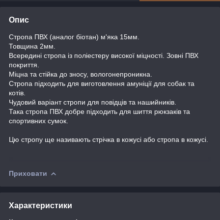
Опис
Стропа ПВХ (аналог біотан) м'яка 15мм.
Товщина 2мм.
Всередині стропа із поліестеру високої міцності. Зовні ПВХ
покриття.
Міцна та стійка до зносу, вологонепроникна.
Стропа підходить для виготовлення амуніції для собак та
котів.
Чудовий варіант стропи для повідців та нашийників.
Така стропа ПВХ добре підходить для шиття рюкзаків та
спортивних сумок.
Цю стропу ще називають стрічка в кожусі або стропа в кожусі.
Приховати
Характеристики