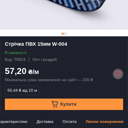
Стрічка ПВХ 15мм W-004
В наявності
Код: 70819
Опт і роздріб
57,20
₴/м
Мінімальна сума замовлення на сайті — 200 ₴
50,44 ₴
від 10 м
Купити
арактеристики
Доставка
Оплата
Умови повернення