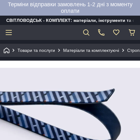
Терміни відправки замовлень 1-2 дні з моменту
оплати
СВІТЛОВОДСЬК - КОМПЛЕКТ: матеріали, інструменти та об
Товари та послуги
Матеріали та комплектуючі
Строп