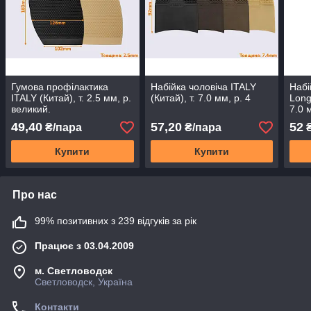
Гумова профілактика
Набійка чоловіча ITALY
Набі
ITALY (Китай), т. 2.5 мм, р.
(Китай), т. 7.0 мм, р. 4
Long
великий.
7.0 
49,40
57,20
52
₴/пара
₴/пара
₴
Купити
Купити
Про нас
99% позитивних з 239 відгуків за рік
Працює з 03.04.2009
м. Светловодск
Светловодск, Україна
Контакти