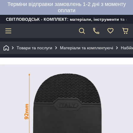
Терміни відправки замовлень 1-2 дні з моменту
оплати
СВІТЛОВОДСЬК - КОМПЛЕКТ: матеріали, інструменти та об
Товари та послуги
Матеріали та комплектуючі
Набій