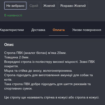
Не вибрано
Сірий
Жовтий
Яскраво-Жовтий
В наявності
Характеристики
Доставка
Оплата
Умови повернення
Опис
Стропа ПВХ (аналог біотан) м'яка 20мм.
Товщина 2.0мм.
Всередині стропа із поліестеру високої міцності. Зовні ПВХ
покриття.
Міцна та стійка до зносу, вологонепроникна.
Стропа підходить для виготовлення амуніції для собак та
котів.
Така стропа ПВХ добре підходить для шиття рюкзаків та
спортивних сумок.
Цю стропу ще називають стрічка в кожусі або стропа в кожусі.