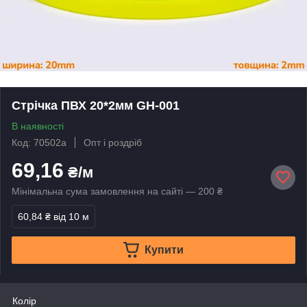
Стрічка ПВХ 20*2мм GH-001
В наявності
Код: 70502а
Опт і роздріб
69,16
₴/м
Мінімальна сума замовлення на сайті — 200 ₴
60,84 ₴
від 10 м
Купити
Колір