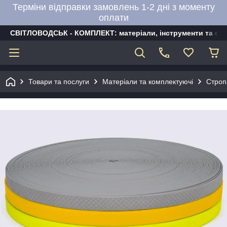
Терміни відправки замовлень 1-2 дні з моменту
оплати
СВІТЛОВОДСЬК - КОМПЛЕКТ: матеріали, інструменти та об
Товари та послуги
Матеріали та комплектуючі
Строп