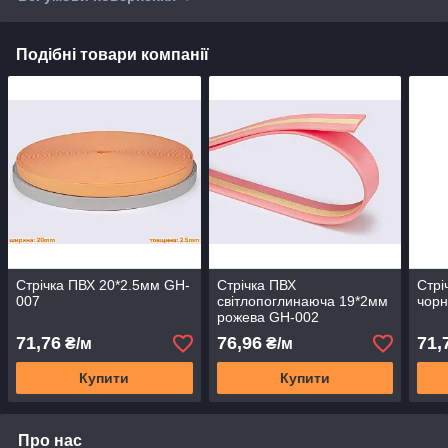
Подібні товари компанії
Стрічка ПВХ 20*2.5мм GH-
Стрічка ПВХ
Стрі
007
світлопоглинаюча 19*2мм
чор
рожева GH-002
71,76
76,96
71,
₴/м
₴/м
Купити
Купити
Про нас