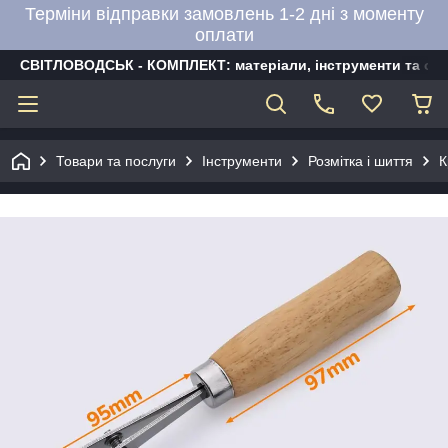
Терміни відправки замовлень 1-2 дні з моменту
оплати
СВІТЛОВОДСЬК - КОМПЛЕКТ: матеріали, інструменти та об
Товари та послуги
Інструменти
Розмітка і шиття
К