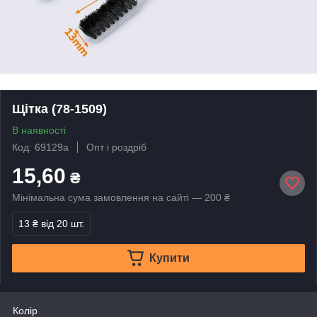
Щітка (78-1509)
В наявності
Код: 69129a
Опт і роздріб
15,60
₴
Мінімальна сума замовлення на сайті — 200 ₴
13 ₴
від 20 шт.
Купити
Колір