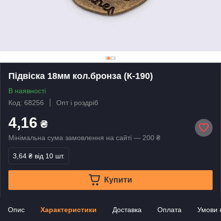
Підвіска 18мм кол.бронза (К-190)
В наявності
Код: 68256
Опт і роздріб
4,16
₴
Мінімальна сума замовлення на сайті — 200 ₴
3,64 ₴
від 10 шт.
Купити
Опис
Характеристики
Доставка
Оплата
Умови 