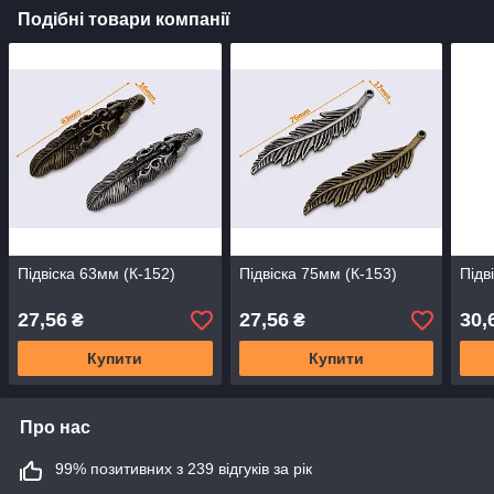
Подібні товари компанії
Підвіска 63мм (К-152)
Підвіска 75мм (К-153)
Підв
27,56
27,56
30,
₴
₴
Купити
Купити
Про нас
99% позитивних з 239 відгуків за рік