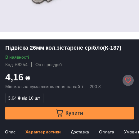
Підвіска 26мм кол.зістарене срібло(К-187)
В наявності
Код: 68254
Опт і роздріб
4,16
₴
Мінімальна сума замовлення на сайті — 200 ₴
3,64 ₴
від 10 шт.
Купити
Опис
Характеристики
Доставка
Оплата
Умови 