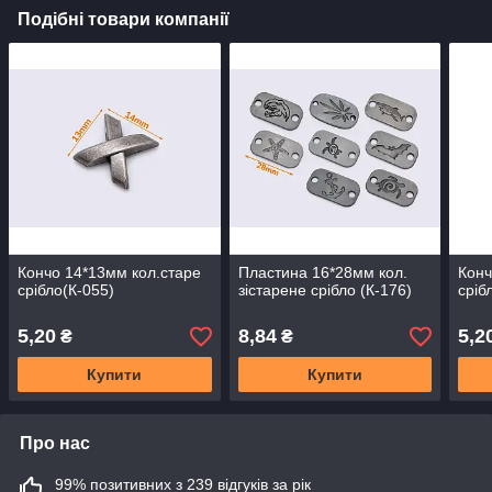
Подібні товари компанії
Кончо 14*13мм кол.старе
Пластина 16*28мм кол.
Конч
срібло(К-055)
зістарене срібло (К-176)
сріб
5,20
8,84
5,2
₴
₴
Купити
Купити
Про нас
99% позитивних з 239 відгуків за рік