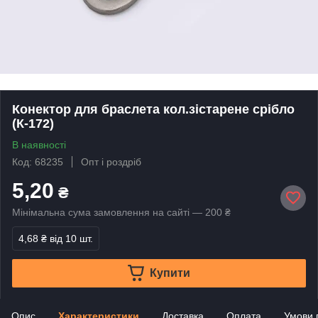
Конектор для браслета кол.зістарене срібло
(К-172)
В наявності
Код: 68235
Опт і роздріб
5,20
₴
Мінімальна сума замовлення на сайті — 200 ₴
4,68 ₴
від 10 шт.
Купити
Опис
Характеристики
Доставка
Оплата
Умови 