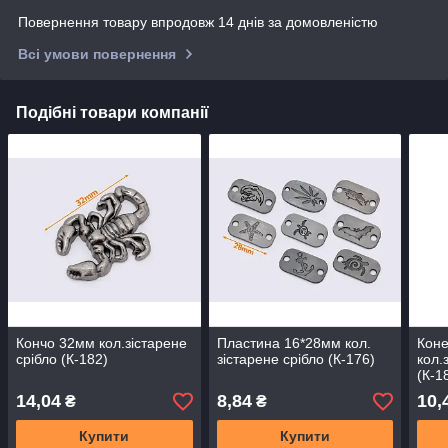
Повернення товару впродовж 14 днів за домовленістю
Всі умови повернення
Подібні товари компанії
Кончо 32мм кол.зістарене
Пластина 16*28мм кол.
Коне
срібло (К-182)
зістарене срібло (К-176)
кол.
(К-1
14,04
8,84
10,
₴
₴
Купити
Купити