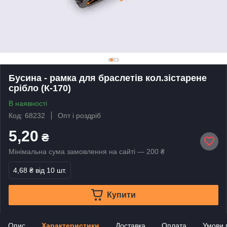
Бусина - рамка для браслетів кол.зістарене
срібло (К-170)
В наявності
Код: 68232
Опт і роздріб
5,20
₴
Мінімальна сума замовлення на сайті — 200 ₴
4,68 ₴
від 10 шт.
Купити
Опис
Характеристики
Доставка
Оплата
Умови 