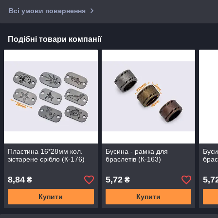
Всі умови повернення
Подібні товари компанії
Пластина 16*28мм кол.
Бусина - рамка для
Буси
зістарене срібло (К-176)
браслетів (К-163)
брас
8,84
5,72
5,7
₴
₴
Купити
Купити