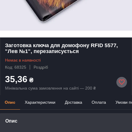
Заготовка ключа для домофону RFID 5577,
"Лев №1", перезаписується
Немає в наявності
Код: 68325
Роздріб
35,36
₴
Мінімальна сума замовлення на сайті — 200 ₴
Опис
Характеристики
Доставка
Оплата
Умови п
Опис