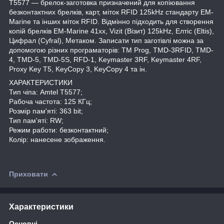
T5577 ― брелок-заготовка призначений для копіювання
безконтактних брелків, карт, міток RFID 125kHz стандарту EM-
Marine та інших міток RFID. Відмінно підходить для створення
копій брелків EM-Marine 41xx, Vizit (Візит) 125kHz, Елтіс (Eltis),
Цифрал (Cyfral), Метаком.
Записати тип заготівлі можна за
допомогою різних програматорів: TM Prog, TMD-3RFID, TMD-
4, TMD-5, TMD-5S, RFD-1, Keymaster 3RF, Keymaster 4RF,
Proxy Key T5, KeyCopy 3, KeyCopy 4 та ін.
ХАРАКТЕРИСТИКИ
Тип чіпа: Amtel T5577;
Рабоча частота: 125
КГц
;
Розмір пам
'яті
: 363 bit;
Тип пам
'
яті: RW;
Режим работи: безконтактний;
Колір: нанесене зображення.
Приховати
Характеристики
Основні