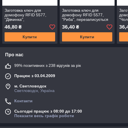
Заготовка ключ для
Заготовка ключ для
Заго
домофону RFID 5577,
домофону RFID 5577,
домо
"Дівчинка",
"Риба", перезаписується
"Чол
перезаписується
пере
46,80
36,40
36,
₴
₴
Купити
Купити
Про нас
99% позитивних з 238 відгуків за рік
Працює з 03.04.2009
м. Светловодск
Светловодск, Україна
Контакти
Сьогодні працює з 08:00 до 17:00
Показати весь графік роботи