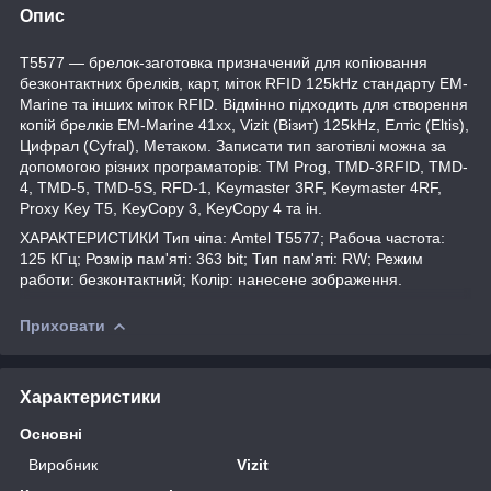
Опис
T5577 ― брелок-заготовка призначений для копіювання
безконтактних брелків, карт, міток RFID 125kHz стандарту EM-
Marine та інших міток RFID. Відмінно підходить для створення
копій брелків EM-Marine 41xx, Vizit (Візит) 125kHz, Елтіс (Eltis),
Цифрал (Cyfral), Метаком.
Записати тип заготівлі можна за
допомогою різних програматорів: TM Prog, TMD-3RFID, TMD-
4, TMD-5, TMD-5S, RFD-1, Keymaster 3RF, Keymaster 4RF,
Proxy Key T5, KeyCopy 3, KeyCopy 4 та ін.
ХАРАКТЕРИСТИКИ Тип чіпа: Amtel T5577; Рабоча частота:
125
КГц
; Розмір пам
'яті
: 363 bit; Тип пам
'
яті: RW; Режим
работи: безконтактний; Колір: нанесене зображення.
Приховати
Характеристики
Основні
Виробник
Vizit