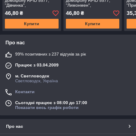
домофону RFID 5577,
домофону RFID 5577,
домо
"Дівчинка",
"Лимонмен",
"При
перезаписується
перезаписується
пере
46,80
46,80
35,
₴
₴
Купити
Купити
Про нас
99% позитивних з 237 відгуків за рік
Працює з 03.04.2009
м. Светловодск
Светловодск, Україна
Контакти
Сьогодні працює з 08:00 до 17:00
Показати весь графік роботи
Про нас