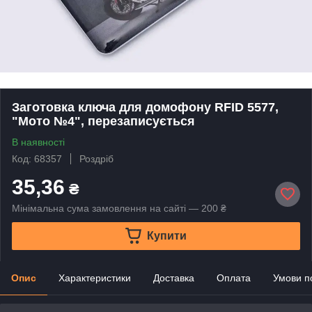
Заготовка ключа для домофону RFID 5577,
"Мото №4", перезаписується
В наявності
Код: 68357
Роздріб
35,36
₴
Мінімальна сума замовлення на сайті — 200 ₴
Купити
Опис
Характеристики
Доставка
Оплата
Умови п