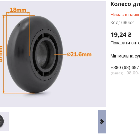
Колесо дл
Немає в наявн
Код:
68052
19,24 ₴
Показати опто
Мінімальна су
+380 (68) 697
08.00-
Київст