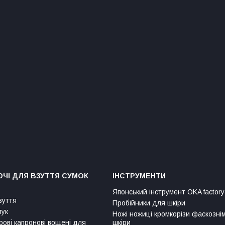
ЧІ ДЛЯ ВЗУТТЯ СУМОК
ІНСТРУМЕНТИ
Японський інструмент OKA factory
зуття
Пробійники для шкіри
лук
Ножі ножиці кромкорізи фаскозні
рові капронові вощені для
шкіри