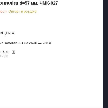
я валізи d=57 мм, ЧМК-027
ості
Оптом і в роздріб
ві ціни
ма замовлення на сайті — 200 ₴
-34-43
17.00