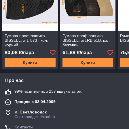
Гумова профілактика
Гумова профілактика
Гумо
BISSELL, art. 573 , кол.
BISSELL, art.RB 51B, кол.
BISS
чорний
бежевий
80,08
61,88
75,
₴/пара
₴/пара
Купити
Купити
Про нас
99% позитивних з 237 відгуків за рік
Працює з 03.04.2009
м. Светловодск
Светловодск, Україна
Контакти