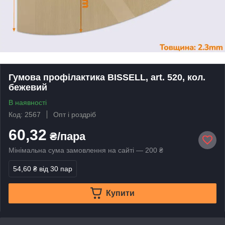
Гумова профілактика BISSELL, art. 520, кол.
бежевий
В наявності
Код: 2567
Опт і роздріб
60,32
₴/пара
Мінімальна сума замовлення на сайті — 200 ₴
54,60 ₴
від 30 пар
Купити