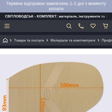
Терміни відправки замовлень 1-2 дні з моменту
оплати
СВІТЛОВОДСЬК - КОМПЛЕКТ: матеріали, інструменти та об
Товари та послуги
Матеріали та комплектуючі
Профі