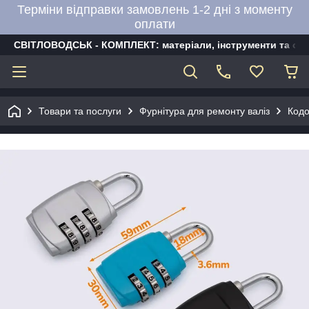
Терміни відправки замовлень 1-2 дні з моменту
оплати
СВІТЛОВОДСЬК - КОМПЛЕКТ: матеріали, інструменти та об
Товари та послуги
Фурнітура для ремонту валіз
Кодо