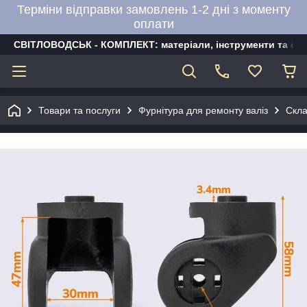
Терміни відправки замовлень 1-2 дні з моменту
оплати
СВІТЛОВОДСЬК - КОМПЛЕКТ: матеріали, інструменти та об
Товари та послуги
Фурнітура для ремонту валіз
Скла