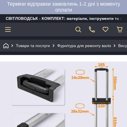
Терміни відправки замовлень 1-2 дні з моменту
оплати
СВІТЛОВОДСЬК - КОМПЛЕКТ: матеріали, інструменти та об
Товари та послуги
Фурнітура для ремонту валіз
Вису