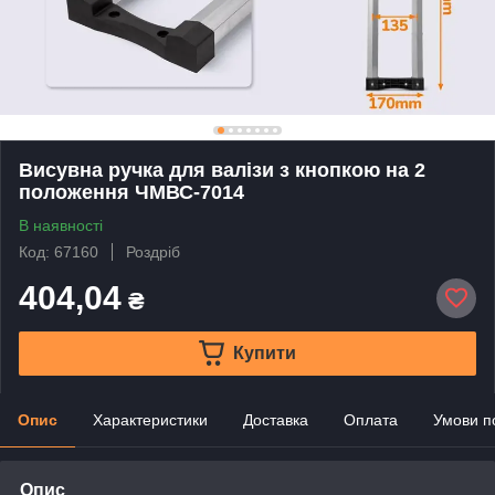
Висувна ручка для валізи з кнопкою на 2
положення ЧМВС-7014
В наявності
Код: 67160
Роздріб
404,04
₴
Купити
Опис
Характеристики
Доставка
Оплата
Умови п
Опис