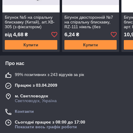
Бігунок №5 на спіральну
Бігунок двосторонній №7
Бігу
блискавку (Китай), art.XB-
на спіральну блискавку,
блис
305 (з фіксатором)
RZ-111 нікель (без
арт.
фіксатора)
4,68
6,24
10,
від
₴
₴
Купити
Купити
Про нас
99% позитивних з 243 відгуків за рік
Працює з 03.04.2009
м. Светловодск
Светловодск, Україна
Контакти
Сьогодні працює з 08:00 до 17:00
Показати весь графік роботи