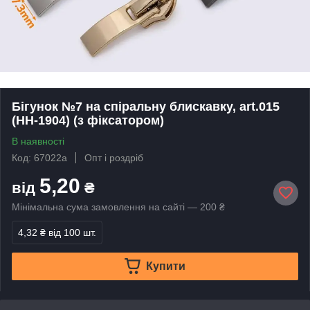
Бігунок №7 на спіральну блискавку, art.015
(HH-1904) (з фіксатором)
В наявності
Код: 67022а
Опт і роздріб
5,20
від
₴
Мінімальна сума замовлення на сайті — 200 ₴
4,32 ₴
від 100 шт.
Купити