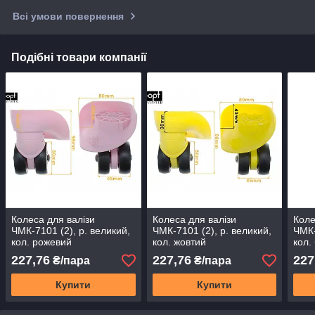
Всі умови повернення
Подібні товари компанії
Колеса для валізи
Колеса для валізи
Коле
ЧМК-7101 (2), р. великий,
ЧМК-7101 (2), р. великий,
ЧМК-
кол. рожевий
кол. жовтий
кол.
227,76
227,76
227
₴/пара
₴/пара
Купити
Купити