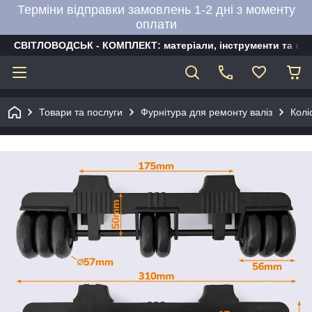
Терміни відправки замовлень 1-2 дні з моменту
оплати
СВІТЛОВОДСЬК - КОМПЛЕКТ: матеріали, інструменти та об
Товари та послуги
Фурнітура для ремонту валіз
Колі