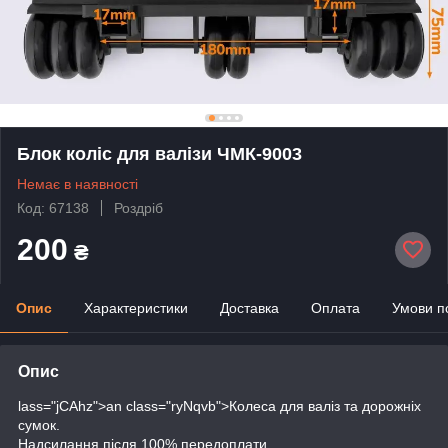
Блок коліс для валізи ЧМК-9003
Немає в наявності
Код: 67138
Роздріб
200
₴
Опис
Характеристики
Доставка
Оплата
Умови п
Опис
lass="jCAhz">an class="ryNqvb">Колеса для валіз та дорожніх
сумок.
Надсилання після 100% передоплати.