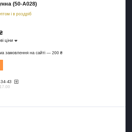
унна (50-А028)
птом і в роздріб
₴
ві ціни
ма замовлення на сайті — 200 ₴
-34-43
17.00