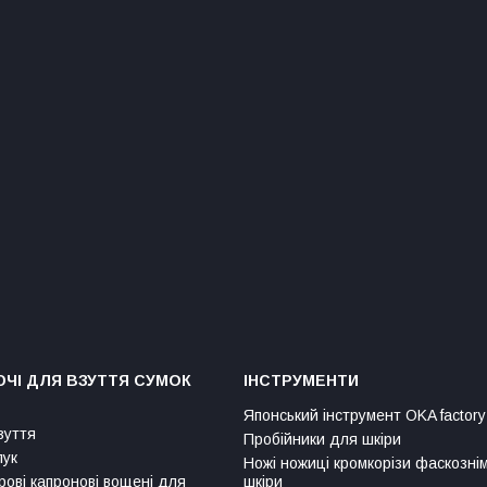
ЧІ ДЛЯ ВЗУТТЯ СУМОК
ІНСТРУМЕНТИ
Японський інструмент OKA factory
зуття
Пробійники для шкіри
лук
Ножі ножиці кромкорізи фаскозні
рові капронові вощені для
шкіри