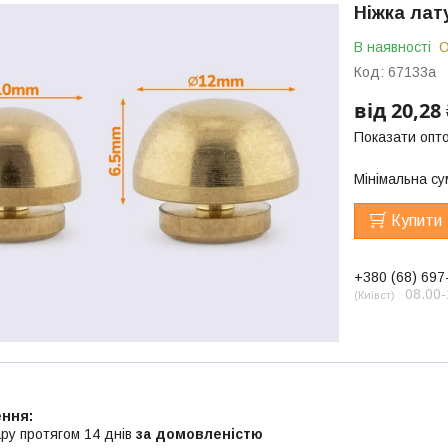
Ніжка лат
В наявності
О
Код:
67133а
від
20,28 
Показати опто
Мінімальна су
Купити
+380 (68) 697
08.00-
Київст
ру протягом 14 днів
за домовленістю