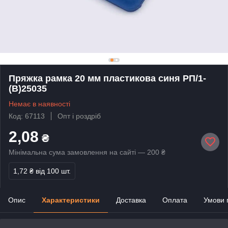
Пряжка рамка 20 мм пластикова синя РП/1-
(B)25035
Немає в наявності
Код: 67113
Опт і роздріб
2,08
₴
Мінімальна сума замовлення на сайті — 200 ₴
1,72 ₴
від 100 шт.
Опис
Характеристики
Доставка
Оплата
Умови 