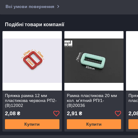
Всі умови повернення
Подібні товари компанії
Пряжка рамка 12 мм
Рамка пластикова 20 мм
Пряж
пластикова червона РП2-
кол. м'ятний РП/1-
плас
(B)12002
(B)20036
2,08
2,91
2,0
₴
₴
Купити
Купити